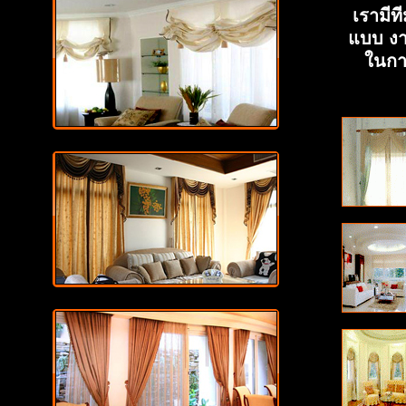
เรามีท
แบบ งา
ในการ